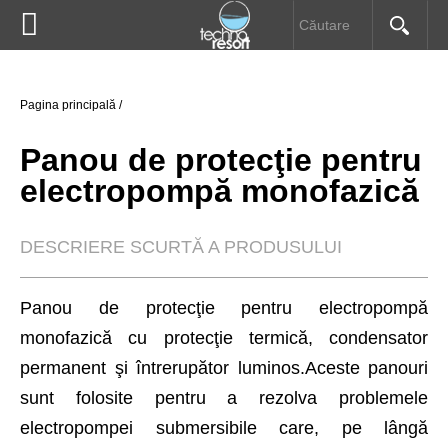


Pompe submersibile
HOME
Pagina principală
/
Pompe de drenaj
DESPRE NOI
Panou de protecţie pentru
Electropompe
electropompă monofazică
PRODUSE
Hidrofoare
DESCRIERE SCURTĂ A PRODUSULUI
INFORMAŢII UTILE
Pompe speciale
Panou de protecţie pentru electropompă
DOWNLOAD
monofazică cu protecţie termică, condensator
Prescontroale
permanent şi întrerupător luminos.Aceste panouri
CONTACT
sunt folosite pentru a rezolva problemele
Automatizări
electropompei submersibile care, pe lângă