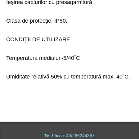
Ieşirea cablurilor cu presagarnitură
Clasa de protecţie: IP50.
CONDIŢII DE UTILIZARE
Temperatura mediului -5/40˚C
Umiditate relativă 50% cu temperatură max. 40˚C.
Tel./ fax:
+ 40/266244397