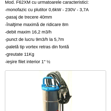
Mod. F62XM cu urmatoarele caracteristici:
Plutitoare
-monofazic cu plutitor 0,6kW - 230V - 3,7A
-pasaj de trecere 40mm
-înalţime maximă de ridicare 8m
-debit maxim 16,2 m3/h
-punct de lucru 9m3/h la 5,7m
-paletă tip vortex retras din fontă
-greutate 11Kg
-ieşire filet interior 1" ½