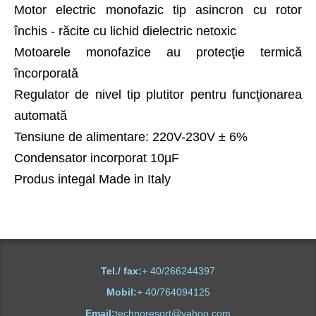
Motor electric monofazic tip asincron cu rotor
închis - răcite cu lichid dielectric netoxic
Motoarele monofazice au protecţie termică
încorporată
Regulator de nivel tip plutitor pentru funcţionarea
automată
Tensiune de alimentare: 220V-230V ± 6%
Condensator incorporat 10µF
Produs integal Made in Italy
Tel./ fax:
+ 40/266244397
Mobil:
+ 40/764094125
Email:
technoresort@yahoo.com