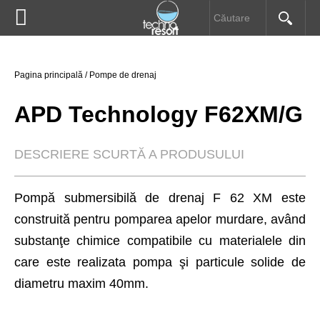


Pompe submersibile
HOME
Pagina principală
/
Pompe de drenaj
Pompe de drenaj
DESPRE NOI
APD Technology F62XM/G
Electropompe
PRODUSE
DESCRIERE SCURTĂ A PRODUSULUI
Hidrofoare
INFORMAŢII UTILE
Pompă submersibilă de drenaj F 62 XM este
Pompe speciale
construită pentru pomparea apelor murdare, având
DOWNLOAD
substanţe chimice compatibile cu materialele din
Prescontroale
care este realizata pompa şi particule solide de
CONTACT
diametru maxim 40mm.
Automatizări