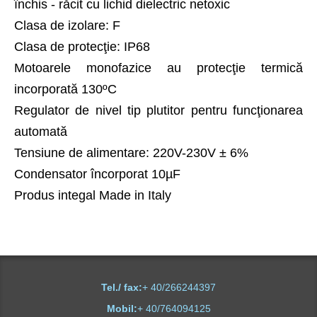
închis - răcit cu lichid dielectric netoxic
Clasa de izolare: F
Clasa de protecţie: IP68
Motoarele monofazice au protecţie termică
incorporată 130ºC
Regulator de nivel tip plutitor pentru funcţionarea
automată
Tensiune de alimentare: 220V-230V ± 6%
Condensator încorporat 10µF
Produs integal Made in Italy
Tel./ fax:
+ 40/266244397
Mobil:
+ 40/764094125