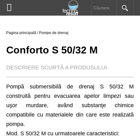


Pompe submersibile
HOME
Pagina principală
/
Pompe de drenaj
Pompe de drenaj
DESPRE NOI
Conforto S 50/32 M
Electropompe
PRODUSE
DESCRIERE SCURTĂ A PRODUSULUI
Hidrofoare
INFORMAŢII UTILE
Pompă submersibilă de drenaj S 50/32 M
Pompe speciale
construită pentru evacuarea apelor limpezi sau
DOWNLOAD
uşor murdare, având substanţe chimice
Prescontroale
compatibile cu materialele din care este realizată
CONTACT
pompa.
Automatizări
Mod. S 50/32 M cu urmatoarele caracteristici: