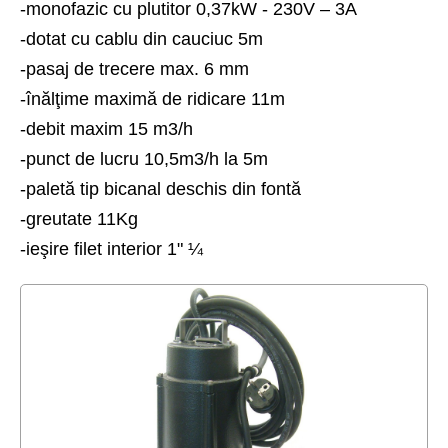
-monofazic cu plutitor 0,37kW - 230V – 3A
Plutitoare
-dotat cu cablu din cauciuc 5m
-pasaj de trecere max. 6 mm
-înălţime maximă de ridicare 11m
-debit maxim 15 m3/h
-punct de lucru 10,5m3/h la 5m
-paletă tip bicanal deschis din fontă
-greutate 11Kg
-ieşire filet interior 1" ¼