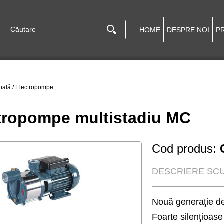
HOME
DESPRE NOI
P
pală
/
Electropompe
tropompe multistadiu MC
Cod produs:
DESCRIERE SCU
Nouă generaţie de
Foarte silenţioase