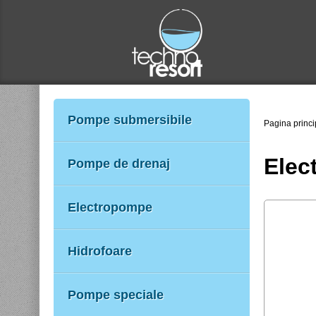
Pompe submersibile
Pagina princi
Elec
Pompe de drenaj
Electropompe
Hidrofoare
Pompe speciale