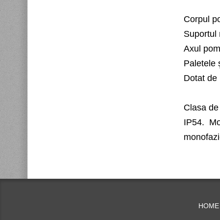
Corpul po
Suportul 
Axul pomp
Paletele 
Dotat de 
Clasa de 
IP54. Mo
monofazi
HOME