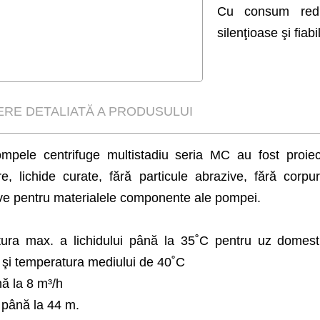
Cu consum redus
silenţioase şi fiabi
ERE DETALIATĂ A PRODUSULUI
ompele centrifuge multistadiu seria MC au fost proie
e, lichide curate, fără particule abrazive, fără corpu
ve pentru materialele componente ale pompei.
ura max. a lichidului până la 35˚C pentru uz domes
l şi temperatura mediului de 40˚C
ă la 8 m³/h
 până la 44 m.