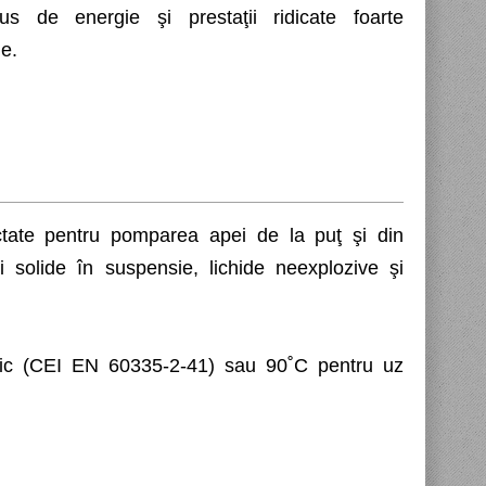
 de energie şi prestaţii ridicate foarte
le.
ctate pentru pomparea apei de la puţ şi din
ri solide în suspensie, lichide neexplozive şi
tic (CEI EN 60335-2-41) sau 90˚C pentru uz