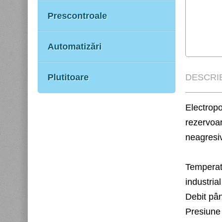
Prescontroale
Automatizări
Plutitoare
DESCRI
Electrop
rezervoar
neagresi
Temperat
industria
Debit pân
Presiune