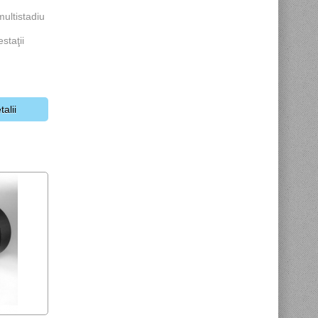
ultistadiu
staţii
talii