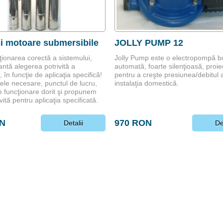
i motoare submersibile
JOLLY PUMP 12
ţionarea corectă a sistemului,
Jolly Pump este o electropompă b
antă alegerea potrivită a
automată, foarte silenţioasă, proie
 în funcţie de aplicaţia specifică!
pentru a creşte presiunea/debitul 
tele necesare, punctul de lucru,
instalaţia domestică.
 funcţionare dorit şi propunem
ivită pentru aplicaţia specificată.
ON
970 RON
Detalii
De