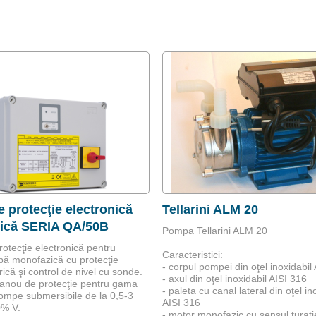
 protecţie electronică
Tellarini ALM 20
ică SERIA QA/50B
Pompa Tellarini ALM 20
otecţie electronică pentru
Caracteristici:
ă monofazică cu protecţie
- corpul pompei din oţel inoxidabil
că şi control de nivel cu sonde.
- axul din oţel inoxidabil AISI 316
anou de protecţie pentru gama
- paleta cu canal lateral din oţel in
ompe submersibile de la 0,5-3
AISI 316
% V.
- motor monofazic cu sensul turaţi