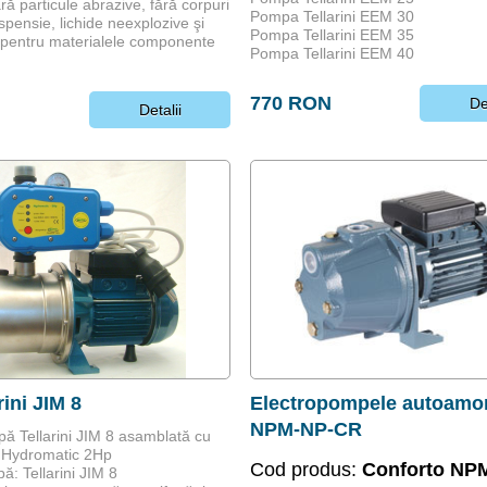
fără particule abrazive, fără corpuri
Pompa Tellarini EEM 30
spensie, lichide neexplozive şi
Pompa Tellarini EEM 35
 pentru materialele componente
Pompa Tellarini EEM 40
770 RON
De
N
Detalii
rini JIM 8
Electropompele autoamo
NPM-NP-CR
ă Tellarini JIM 8 asamblată cu
l Hydromatic 2Hp
Cod produs:
Conforto NP
: Tellarini JIM 8