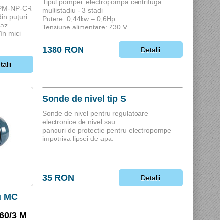
Tipul pompei: electropompă centrifugă
NPM-NP-CR
multistadiu - 3 stadi
in puţuri,
Putere: 0,44kw – 0,6Hp
gaz.
Tensiune alimentare: 230 V
 în mici
1380 RON
Detalii
talii
Sonde de nivel tip S
Sonde de nivel pentru regulatoare
electronice de nivel sau
panouri de protectie pentru electropompe
impotriva lipsei de apa.
35 RON
Detalii
u MC
60/3 M