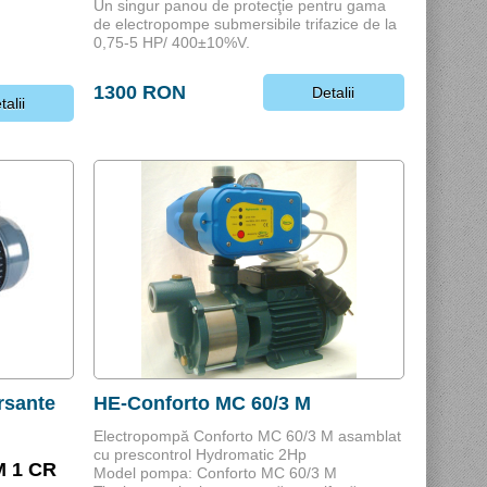
Un singur panou de protecţie pentru gama
de electropompe submersibile trifazice de la
0,75-5 HP/ 400±10%V.
1300 RON
Detalii
talii
rsante
HE-Conforto MC 60/3 M
Electropompă Conforto MC 60/3 M asamblat
cu prescontrol Hydromatic 2Hp
M 1 CR
Model pompa: Conforto MC 60/3 M