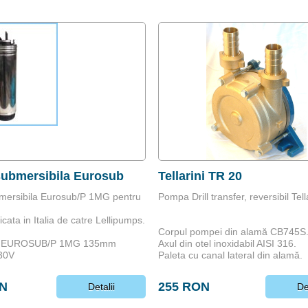
ubmersibila Eurosub
Tellarini TR 20
ersibila Eurosub/P 1MG pentru
Pompa Drill transfer, reversibil Tel
cata in Italia de catre Lellipumps.
Corpul pompei din alamă CB745S
: EUROSUB/P 1MG 135mm
Axul din otel inoxidabil AISI 316.
30V
Paleta cu canal lateral din alamă.
ON
255 RON
Detalii
De