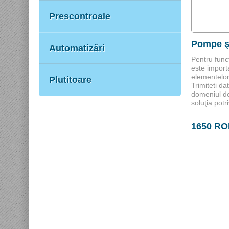
Prescontroale
Pompe ş
Automatizări
Pentru func
este import
elementelor,
Plutitoare
Trimiteti da
domeniul de
soluţia potr
1650 R