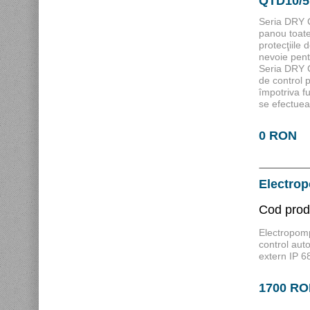
QTD10/
Seria DRY 
panou toate 
protecţiile
nevoie pent
Seria DRY 
de control 
împotriva fu
se efectue
0 RON
Electro
Cod pro
Electropomp
control aut
extern IP 6
1700 R