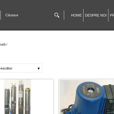
HOME
DESPRE NOI
P
pală
/
rescător
▼
escrescător
scător
crescător
recător
cător