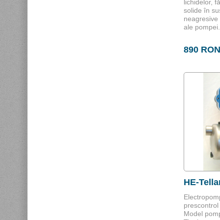
lichidelor, 
solide în su
neagresive
ale pompei.
890 RO
HE-Tella
Electropomp
prescontro
Model pompă