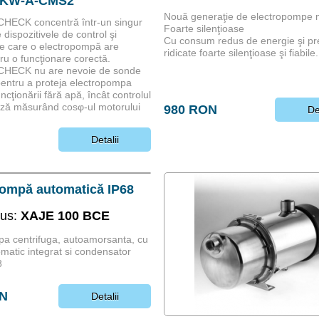
5KW-A-CMS2
Nouă generaţie de electropompe m
CHECK concentră într-un singur
Foarte silenţioase
dispozitivele de control şi
Cu consum redus de energie şi pre
 de care o electropompă are
ridicate foarte silenţioase şi fiabile.
ru o funcţionare corectă.
CHECK nu are nevoie de sonde
pentru a proteja electropompa
ncţionării fără apă, încât controlul
ază măsurând cosφ-ul motorului
980 RON
De
Detalii
pompă automatică IP68
dus:
XAJE 100 BCE
a centrifuga, autoamorsanta, cu
omatic integrat si condensator
8
ON
Detalii