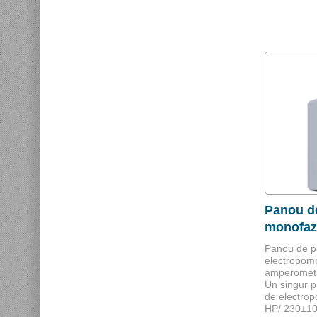
Panou de
monofaz
Panou de pr
electropomp
amperometri
Un singur p
de electrop
HP/ 230±10