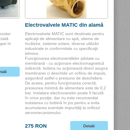
Electrovalvele MATIC din alamă
ooster
Electrovalvele MATIC sunt destinate pentru
ctată
aplicaţii de alimentare cu apă, siteme de
apei în
încălzire, sisteme solare, diverse utilizări
industriale in conformitate cu specificaţii
tehnice.
Funcţionarea electroventilelor pilotate cu
membrană - cu acţionare electromagnetică
indirectă: bobina nu acţionează direct asupra
talii
membranei ci deschide un orificiu de impuls,
asigurând astfel o presiune de deschidere.
De aceea, pentru funcţionarea corectă,
presiunea minimă de alimentare este de 0,2
bar. Instalare electrovanelor poate fi facută
în orice poziţie, dar nu este recomandat
instalarea cu bobină în jos pentru a evita
acumularea eventale impurităţi la orificiul
servomecanismului.
275 RON
Detalii