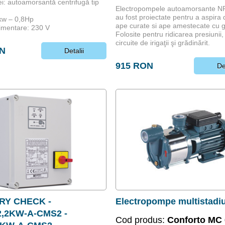
i: autoamorsantă centrifugă tip
Electropompele autoamorsante 
au fost proiectate pentru a aspira d
kw – 0,8Hp
ape curate si ape amestecate cu 
imentare: 230 V
Folosite pentru ridicarea presiunii,
circuite de irigaţii şi grădinărit.
ON
Detalii
915 RON
De
RY CHECK -
Electropompe multistadi
,2KW-A-CMS2 -
Cod produs:
Conforto MC 