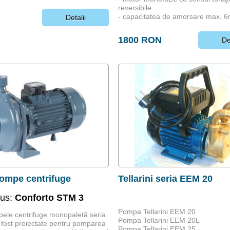
reversibile
N
- capacitatea de amorsare max. 
Detalii
1800 RON
De
ompe centrifuge
Tellarini seria EEM 20
dus:
Conforto STM 3
Pompa Tellarini EEM 20
ele centrifuge monopaletă seria
Pompa Tellarini EEM 20L
fost proiectate pentru pomparea
Pompa Tellarini EEM 25