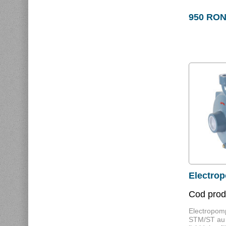
950 RO
Electrop
Cod pro
Electropomp
STM/ST au 