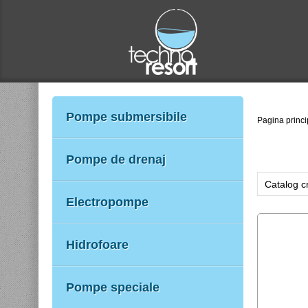
Pompe submersibile
Pagina princi
Pompe de drenaj
Catalog c
Electropompe
Catalog d
Nume cre
Hidrofoare
Nume des
Preţ desc
Pompe speciale
Preţ cres