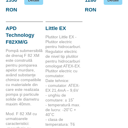
1550
1280
Detalii
Detalii
RON
RON
APD
Little EX
Technology
Plutitor Little EX -
F82XM/G
Plutitor electric
pentru hidrocarburi.
Pompă submersibilă
Regulator electric
de drenaj F 82 XM
de nivel tip plutitor
este construită
pentru hidrocarburi
pentru pomparea
omologat ATEX-EX.
apelor murdare,
Plutitor electric cu
având substanţe
comutator.
chimice compatibile
Date tehnice:
cu materialele din
- comutator: ATEX-
care este realizata
EX 21,4mA – 9,6V
pompa şi particule
- unghiu de
solide de diametru
comutare: ± 15˚
maxim 40mm.
- temperatură max.
de lucru: -20˚C +
Mod. F 82 XM cu
40˚C
urmatoarele
- clasa de
caracteristici:
temperatura: T6