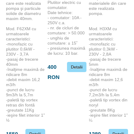
Plutitor electric cu
care este realizata
materialele din care
comutator.
pompa şi particule
este realizata
Date tehnice:
solide de diametru
pompa.
- comutator: 10A -
maxim 40mm.
250V c.a.
- nr. de cicluri de
Mod. F62XM cu
Mod. H3XM cu
comutare: > 50.000
urmatoarele
urmatoarele
- unghiu de
caracteristici:
caracteristici:
comutare: ± 15˚
-monofazic cu
-monofazic cu
- presiunea maximă
plutitor 0,6kW -
plutitor 0,3kW -
de lucru: 10 bar.
230V - 3,7A
230V - 2,8A
-pasaj de trecere
-pasaj de trecere
40mm
5mm
400
Detalii
-înalţime maximă de
-înalţime maximă de
ridicare 8m
ridicare 8m
RON
-debit maxim 16,2
-debit maxim 12,6
m3/h
m3/h
-punct de lucru
-punct de lucru
9m3/h la 5,7m
7,2m3/h la 5,4m
-paletă tip vortex
-paletă tip vortex din
retras din fontă
noryl
-greutate 11Kg
-greutate 8Kg
-ieşire filet interior 1"
-ieşire filet interior 1"
½
¼