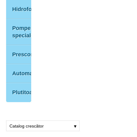
CONTACT
Prescontroale
Hidrofoare
Automatizări
Pompe
speciale
Plutitoare
Prescontroale
Automatizări
Plutitoare
Catalog crescător
▼
Catalog descrescător