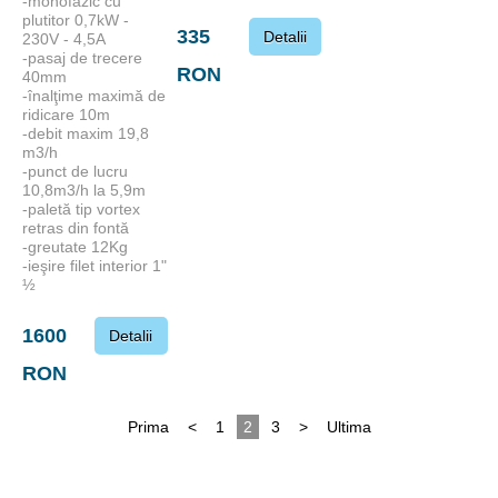
-monofazic cu
plutitor 0,7kW -
335
Detalii
230V - 4,5A
-pasaj de trecere
RON
40mm
-înalţime maximă de
ridicare 10m
-debit maxim 19,8
m3/h
-punct de lucru
10,8m3/h la 5,9m
-paletă tip vortex
retras din fontă
-greutate 12Kg
-ieşire filet interior 1"
½
1600
Detalii
RON
Prima
<
1
2
3
>
Ultima