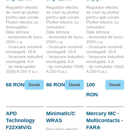
Regulator electric
Regulator electric
Regulator electric
de nivel tip plutitor
de nivel tip plutitor
de nivel tip plutitor
pentru ape curate.
pentru ape curate.
pentru ape curate.
Plutitor electric cu
Plutitor electric cu
Plutitor electric cu
întrerupător .
comutator.
comutator.
Date tehnice:
Date tehnice:
Date tehnice:
- tensiunea de lucru:
- tensiunea de lucru:
- tensiunea de lucru:
250V c.a.
250V c.a.
250V c.a.
- încarcare rezistivă
- încarcare rezistivă
- încarcare rezistivă
omologată: 10 A
omologată: 10 A
omologată: 10 A
- încarcare inductivă
- încarcare inductivă
- încarcare inductivă
omologată: 8 A
omologată: 8 A
omologată: 4 A
- tip întrerupător
- tip comutator 20(8)
- tip comutator 16(4)
20(8) A 250 V a.c.
A 250 V a.c.
A 250 V a.c.
68 RON
86 RON
100
Detalii
Detalii
Detalii
RON
APD
Minimatic/C
Mercury MC -
Technology
WRAS
Multicontacts -
F22XMV/G
FARA
Regulator electric