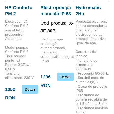
Nume crescător
HE-Conforto
Electropompă
Hydromatic
PM 2
manuală IP 68
2Hp
Nume descrescător
Electropompă
Preţ descrecător
Presostat electronic
Cod produs:
X-
Conforto PM 2
pentru comandarea
Preţ crescător
asamblat cu
directă a unei
JE 80B
prescontrol
electropompe cu
Aquamatic
protecţie împotriva
Electropompă
lipsei de apă.
centrifugă,
Model pompa:
autoamorsantă,
Conforto PM 2
Caracteristici
manuală cu
Tipul pompei:
tehnice
condensator integrat
periferică
- Tensiune de
IP 68
Putere: 0,37kw –
alimentare
0,5Hp
220/240V
Tensiune
- Frecvenţă 50/60Hz
1296
Detalii
alimentare: 230 V
- Sarcină max. de
curent 20(8)A
RON
- Clasa de protecţie
1050
Detalii
IP65
- Presiunea de
RON
pornire reglabilă de
la 1,5 pâna la 3 bar
- Presiunea maximă
10 bar