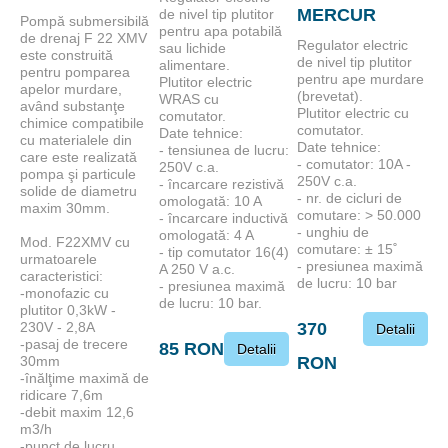
MERCUR
de nivel tip plutitor
Pompă submersibilă
pentru apa potabilă
de drenaj F 22 XMV
Regulator electric
sau lichide
este construită
de nivel tip plutitor
alimentare.
pentru pomparea
pentru ape murdare
Plutitor electric
apelor murdare,
(brevetat).
WRAS cu
având substanţe
Plutitor electric cu
comutator.
chimice compatibile
comutator.
Date tehnice:
cu materialele din
Date tehnice:
- tensiunea de lucru:
care este realizată
- comutator: 10A -
250V c.a.
pompa şi particule
250V c.a.
- încarcare rezistivă
solide de diametru
- nr. de cicluri de
omologată: 10 A
maxim 30mm.
comutare: > 50.000
- încarcare inductivă
- unghiu de
omologată: 4 A
Mod. F22XMV cu
comutare: ± 15˚
- tip comutator 16(4)
urmatoarele
- presiunea maximă
A 250 V a.c.
caracteristici:
de lucru: 10 bar
- presiunea maximă
-monofazic cu
de lucru: 10 bar.
plutitor 0,3kW -
230V - 2,8A
370
Detalii
-pasaj de trecere
85 RON
Detalii
30mm
RON
-înălţime maximă de
ridicare 7,6m
-debit maxim 12,6
m3/h
-punct de lucru