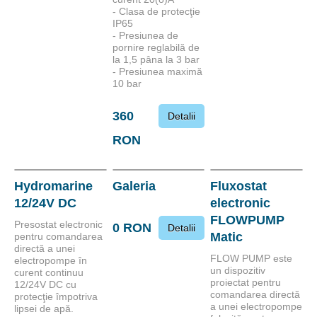
- Clasa de protecţie
IP65
- Presiunea de
pornire reglabilă de
la 1,5 pâna la 3 bar
- Presiunea maximă
10 bar
360
Detalii
RON
Hydromarine
Galeria
Fluxostat
12/24V DC
electronic
FLOWPUMP
Presostat electronic
0 RON
Detalii
Matic
pentru comandarea
directă a unei
FLOW PUMP este
electropompe în
un dispozitiv
curent continuu
proiectat pentru
12/24V DC cu
comandarea directă
protecţie împotriva
a unei electropompe
lipsei de apă.