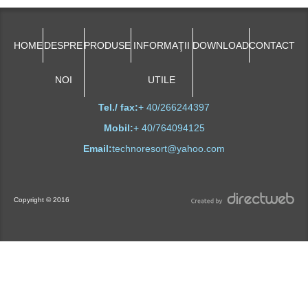
HOME
DESPRE
PRODUSE
INFORMAŢII
DOWNLOAD
CONTACT
NOI
UTILE
Tel./ fax:
+ 40/266244397
Mobil:
+ 40/764094125
Email:
technoresort@yahoo.com
Copyright © 2016