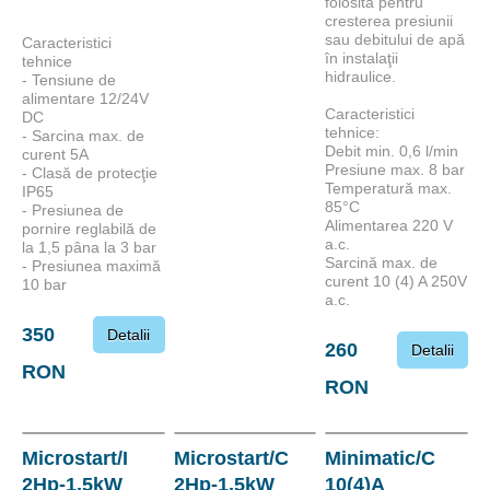
folosită pentru
cresterea presiunii
sau debitului de apă
Caracteristici
în instalaţii
tehnice
hidraulice.
- Tensiune de
alimentare 12/24V
Caracteristici
DC
tehnice:
- Sarcina max. de
Debit min. 0,6 l/min
curent 5A
Presiune max. 8 bar
- Clasă de protecţie
Temperatură max.
IP65
85°C
- Presiunea de
Alimentarea 220 V
pornire reglabilă de
a.c.
la 1,5 pâna la 3 bar
Sarcină max. de
- Presiunea maximă
curent 10 (4) A 250V
10 bar
a.c.
350
Detalii
260
Detalii
RON
RON
Microstart/I
Microstart/C
Minimatic/C
2Hp-1,5kW
2Hp-1,5kW
10(4)A