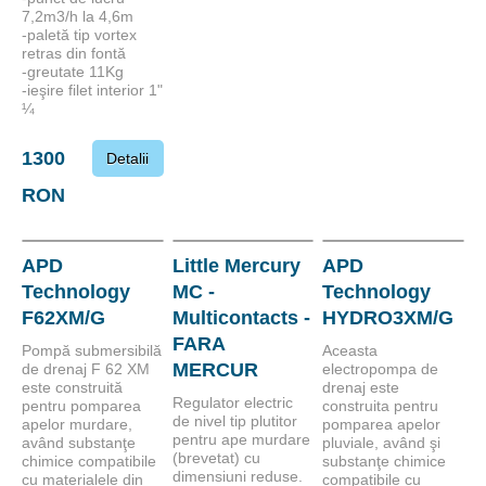
7,2m3/h la 4,6m
-paletă tip vortex
retras din fontă
-greutate 11Kg
-ieşire filet interior 1"
¼
1300
Detalii
RON
APD
Little Mercury
APD
Technology
MC -
Technology
F62XM/G
Multicontacts -
HYDRO3XM/G
FARA
Pompă submersibilă
Aceasta
MERCUR
de drenaj F 62 XM
electropompa de
este construită
drenaj este
Regulator electric
pentru pomparea
construita pentru
de nivel tip plutitor
apelor murdare,
pomparea apelor
pentru ape murdare
având substanţe
pluviale, având şi
(brevetat) cu
chimice compatibile
substanţe chimice
dimensiuni reduse.
cu materialele din
compatibile cu