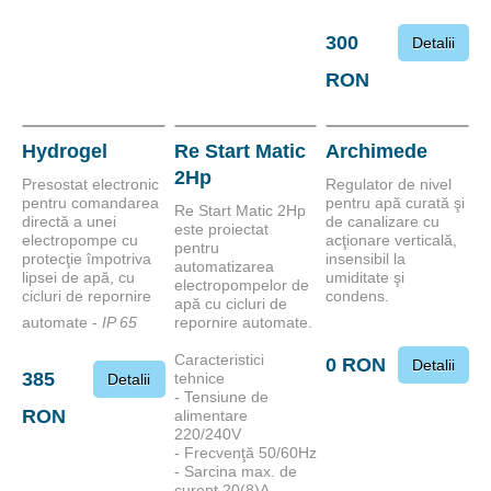
300
Detalii
RON
Hydrogel
Re Start Matic
Archimede
2Hp
Presostat electronic
Regulator de nivel
pentru comandarea
pentru apă curată şi
Re Start Matic 2Hp
directă a unei
de canalizare cu
este proiectat
electropompe cu
acţionare verticală,
pentru
protecţie împotriva
insensibil la
automatizarea
lipsei de apă, cu
umiditate şi
electropompelor de
cicluri de repornire
condens.
apă cu cicluri de
automate -
IP 65
repornire automate.
Caracteristici
0 RON
Detalii
385
tehnice
Detalii
- Tensiune de
RON
alimentare
220/240V
- Frecvenţă 50/60Hz
- Sarcina max. de
curent 20(8)A