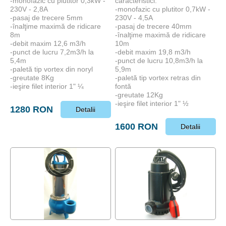
-monofazic cu plutitor 0,3kW -
caracteristici:
230V - 2,8A
-monofazic cu plutitor 0,7kW -
-pasaj de trecere 5mm
230V - 4,5A
-înalţime maximă de ridicare
-pasaj de trecere 40mm
8m
-înalţime maximă de ridicare
-debit maxim 12,6 m3/h
10m
-punct de lucru 7,2m3/h la
-debit maxim 19,8 m3/h
5,4m
-punct de lucru 10,8m3/h la
-paletă tip vortex din noryl
5,9m
-greutate 8Kg
-paletă tip vortex retras din
-ieşire filet interior 1" ¼
fontă
-greutate 12Kg
-ieşire filet interior 1" ½
1280 RON
Detalii
1600 RON
Detalii