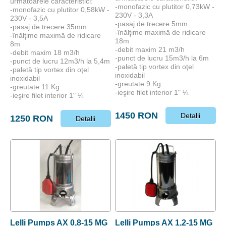
urmatoarele caracteristici:
-monofazic cu plutitor 0,73kW -
-monofazic cu plutitor 0,58kW -
230V - 3,3A
230V - 3,5A
-pasaj de trecere 5mm
-pasaj de trecere 35mm
-înălţime maximă de ridicare
-înălţime maximă de ridicare
18m
8m
-debit maxim 21 m3/h
-debit maxim 18 m3/h
-punct de lucru 15m3/h la 6m
-punct de lucru 12m3/h la 5,4m
-paletă tip vortex din oţel
-paletă tip vortex din oţel
inoxidabil
inoxidabil
-greutate 9 Kg
-greutate 11 Kg
-ieşire filet interior 1" ¼
-ieşire filet interior 1" ¼
1450 RON
Detalii
1250 RON
Detalii
Lelli Pumps AX 0,8-15 MG
Lelli Pumps AX 1,2-15 MG