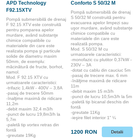
APD Technology
Conforto S 50/32 M
F92.15XTV
Pompă submersibilă de drenaj
S 50/32 M construită pentru
Pompă submersibilă de drenaj
evacuarea apelor limpezi sau
F 92.15 XTV este construită
uşor murdare, având substanţe
pentru pomparea apelor
chimice compatibile cu
murdare, având substanţe
materialele din care este
chimice compatibile cu
realizată pompa.
materialele din care este
Mod. S 50/32 M cu
realizata pompa şi particule
urmatoarele caracteristici:
solide de diametru maxim
-monofazic cu plutitor 0,37kW -
50mm, de exemplu:
230V – 3A
măcinătură de fructe, borhot,
-dotat cu cablu din cauciuc 5m
namol.
-pasaj de trecere max. 6 mm
Mod. F 92.15 XTV cu
-înălţime maximă de ridicare
urmatoarele caracteristici:
11m
-trifazic 1,4kW - 400V – 3,8A
-debit maxim 15 m3/h
-pasaj de trecere 50mm
-punct de lucru 10,5m3/h la 5m
-înalţime maximă de ridicare
-paletă tip bicanal deschis din
11,2m
fontă
-debit maxim 32,4 m3/h
-greutate 11Kg
-punct de lucru 19,8m3/h la
-ieşire filet interior 1" ¼
5,7m
-paletă tip vortex retras din
fontă
1200 RON
Detalii
-greutate 19Kg