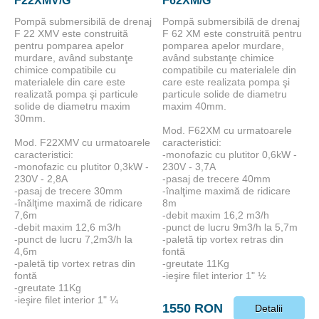
F22XMV/G
F62XM/G
Plutitoare
Pompă submersibilă de drenaj
Pompă submersibilă de drenaj
F 22 XMV este construită
F 62 XM este construită pentru
pentru pomparea apelor
pomparea apelor murdare,
murdare, având substanţe
având substanţe chimice
chimice compatibile cu
compatibile cu materialele din
materialele din care este
care este realizata pompa şi
realizată pompa şi particule
particule solide de diametru
solide de diametru maxim
maxim 40mm.
30mm.
Mod. F62XM cu urmatoarele
Mod. F22XMV cu urmatoarele
caracteristici:
caracteristici:
-monofazic cu plutitor 0,6kW -
-monofazic cu plutitor 0,3kW -
230V - 3,7A
230V - 2,8A
-pasaj de trecere 40mm
-pasaj de trecere 30mm
-înalţime maximă de ridicare
-înălţime maximă de ridicare
8m
7,6m
-debit maxim 16,2 m3/h
-debit maxim 12,6 m3/h
-punct de lucru 9m3/h la 5,7m
-punct de lucru 7,2m3/h la
-paletă tip vortex retras din
4,6m
fontă
-paletă tip vortex retras din
-greutate 11Kg
fontă
-ieşire filet interior 1" ½
-greutate 11Kg
-ieşire filet interior 1" ¼
1550 RON
Detalii