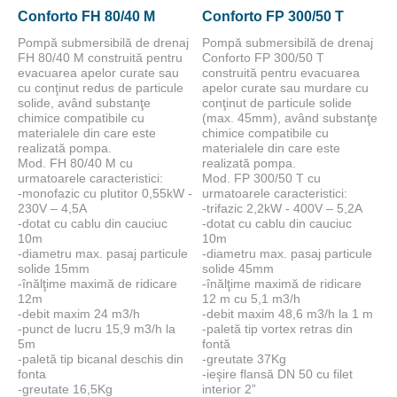
Conforto FH 80/40 M
Conforto FP 300/50 T
Pompă submersibilă de drenaj
Pompă submersibilă de drenaj
FH 80/40 M construită pentru
Conforto FP 300/50 T
evacuarea apelor curate sau
construită pentru evacuarea
cu conţinut redus de particule
apelor curate sau murdare cu
solide, având substanţe
conţinut de particule solide
chimice compatibile cu
(max. 45mm), având substanţe
materialele din care este
chimice compatibile cu
realizată pompa.
materialele din care este
Mod. FH 80/40 M cu
realizată pompa.
urmatoarele caracteristici:
Mod. FP 300/50 T cu
-monofazic cu plutitor 0,55kW -
urmatoarele caracteristici:
230V – 4,5A
-trifazic 2,2kW - 400V – 5,2A
-dotat cu cablu din cauciuc
-dotat cu cablu din cauciuc
10m
10m
-diametru max. pasaj particule
-diametru max. pasaj particule
solide 15mm
solide 45mm
-înălţime maximă de ridicare
-înălţime maximă de ridicare
12m
12 m cu 5,1 m3/h
-debit maxim 24 m3/h
-debit maxim 48,6 m3/h la 1 m
-punct de lucru 15,9 m3/h la
-paletă tip vortex retras din
5m
fontă
-paletă tip bicanal deschis din
-greutate 37Kg
fonta
-ieşire flansă DN 50 cu filet
-greutate 16,5Kg
interior 2”