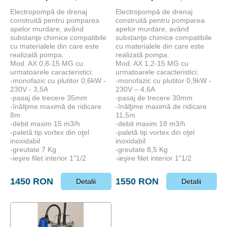
Electropompă de drenaj
Electropompă de drenaj
construită pentru pomparea
construită pentru pomparea
apelor murdare, având
apelor murdare, având
substanţe chimice compatibile
substanţe chimice compatibile
cu materialele din care este
cu materialele din care este
realizată pompa.
realizată pompa.
Mod. AX 0,8-15 MG cu
Mod. AX 1,2-15 MG cu
urmatoarele caracteristici:
urmatoarele caracteristici:
-monofazic cu plutitor 0,6kW -
-monofazic cu plutitor 0,9kW -
230V - 3,5A
230V – 4,6A
-pasaj de trecere 35mm
-pasaj de trecere 30mm
-înălţime maximă de ridicare
-înălţime maximă de ridicare
8m
11,5m
-debit maxim 15 m3/h
-debit maxim 18 m3/h
-paletă tip vortex din oţel
-paletă tip vortex din oţel
inoxidabil
inoxidabil
-greutate 7 Kg
-greutate 8,5 Kg
-ieşire filet interior 1"1/2
-ieşire filet interior 1"1/2
1450 RON
1550 RON
Detalii
Detalii