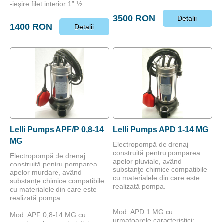
-ieşire filet interior 1” ½
3500 RON
Detalii
1400 RON
Detalii
Lelli Pumps APF/P 0,8-14
Lelli Pumps APD 1-14 MG
MG
Electropompă de drenaj
construită pentru pomparea
Electropompă de drenaj
apelor pluviale, având
construită pentru pomparea
substanţe chimice compatibile
apelor murdare, având
cu materialele din care este
substanţe chimice compatibile
realizată pompa.
cu materialele din care este
realizată pompa.
Mod. APD 1 MG cu
Mod. APF 0,8-14 MG cu
urmatoarele caracteristici: