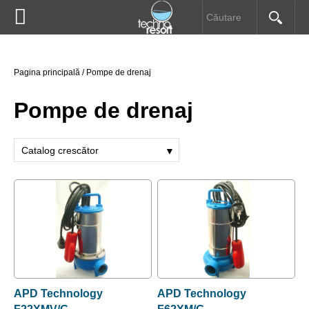


Pompe submersibile
HOME
Pagina principală
/
Pompe de drenaj
Pompe de drenaj
DESPRE NOI
Pompe de drenaj
Electropompe
PRODUSE
Catalog crescător
▼
Hidrofoare
Catalog descrescător
INFORMAŢII UTILE
Nume crescător
Pompe speciale
Nume descrescător
DOWNLOAD
Preţ descrecător
Prescontroale
Preţ crescător
CONTACT
Automatizări
APD Technology
APD Technology