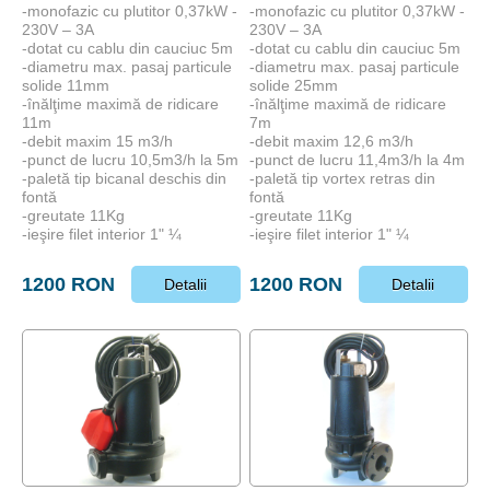
-monofazic cu plutitor 0,37kW -
-monofazic cu plutitor 0,37kW -
230V – 3A
230V – 3A
-dotat cu cablu din cauciuc 5m
-dotat cu cablu din cauciuc 5m
-diametru max. pasaj particule
-diametru max. pasaj particule
solide 11mm
solide 25mm
-înălţime maximă de ridicare
-înălţime maximă de ridicare
11m
7m
-debit maxim 15 m3/h
-debit maxim 12,6 m3/h
-punct de lucru 10,5m3/h la 5m
-punct de lucru 11,4m3/h la 4m
-paletă tip bicanal deschis din
-paletă tip vortex retras din
fontă
fontă
-greutate 11Kg
-greutate 11Kg
-ieşire filet interior 1" ¼
-ieşire filet interior 1" ¼
1200 RON
1200 RON
Detalii
Detalii