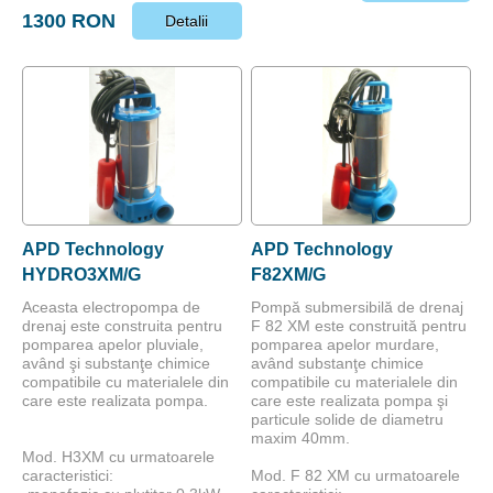
1300 RON
Detalii
APD Technology
APD Technology
HYDRO3XM/G
F82XM/G
Aceasta electropompa de
Pompă submersibilă de drenaj
drenaj este construita pentru
F 82 XM este construită pentru
pomparea apelor pluviale,
pomparea apelor murdare,
având şi substanţe chimice
având substanţe chimice
compatibile cu materialele din
compatibile cu materialele din
care este realizata pompa.
care este realizata pompa şi
particule solide de diametru
maxim 40mm.
Mod. H3XM cu urmatoarele
caracteristici:
Mod. F 82 XM cu urmatoarele