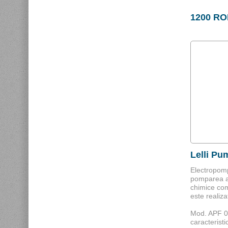
1200 R
Lelli Pu
Electropomp
pomparea a
chimice com
este realiz
Mod. APF 0
caracteristic