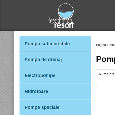
Pompe submersibile
Pagina princi
Pomp
Pompe de drenaj
Nume cre
Electropompe
Catalog c
Catalog d
Hidrofoare
Nume des
Preţ desc
Pompe speciale
Preţ cres