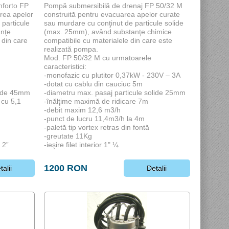
nforto FP
Pompă submersibilă de drenaj FP 50/32 M
rea apelor
construită pentru evacuarea apelor curate
 particule
sau murdare cu conţinut de particule solide
anţe
(max. 25mm), având substanţe chimice
 din care
compatibile cu materialele din care este
realizată pompa.
Mod. FP 50/32 M cu urmatoarele
caracteristici:
-monofazic cu plutitor 0,37kW - 230V – 3A
-dotat cu cablu din cauciuc 5m
lide 45mm
-diametru max. pasaj particule solide 25mm
 cu 5,1
-înălţime maximă de ridicare 7m
-debit maxim 12,6 m3/h
-punct de lucru 11,4m3/h la 4m
-paletă tip vortex retras din fontă
-greutate 11Kg
 2”
-ieşire filet interior 1" ¼
1200 RON
talii
Detalii