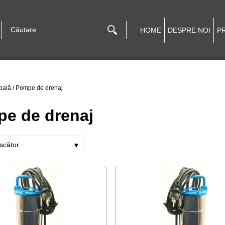
HOME
DESPRE NOI
P
pală
/
Pompe de drenaj
e de drenaj
scător
▼
rescător
escrescător
crescător
recător
cător