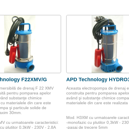
hnology F22XMV/G
APD Technology HYDRO
ersibilă de drenaj F 22 XMV
Aceasta electropompa de drenaj e
uită pentru pomparea apelor
construita pentru pomparea apelor
vând substanţe chimice
având şi substanţe chimice compat
 cu materialele din care este
materialele din care este realizat
ompa şi particule solide de
maxim 30mm.
Mod. H3XM cu urmatoarele caracter
 cu urmatoarele caracteristici:
-monofazic cu plutitor 0,3kW - 230
cu plutitor 0,3kW - 230V - 2,8A
-pasaj de trecere 5mm