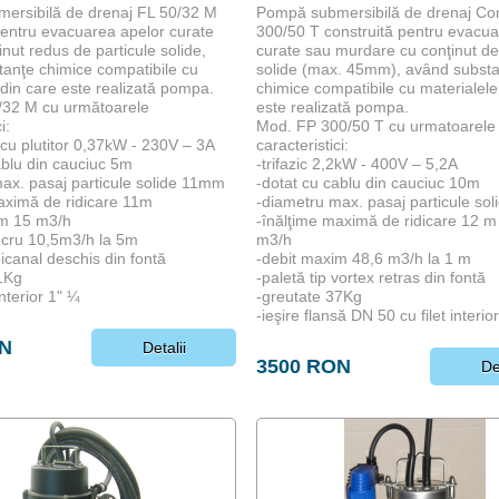
ersibilă de drenaj FL 50/32 M
Pompă submersibilă de drenaj Co
pentru evacuarea apelor curate
300/50 T construită pentru evacua
nut redus de particule solide,
curate sau murdare cu conţinut de
anţe chimice compatibile cu
solide (max. 45mm), având subst
 din care este realizată pompa.
chimice compatibile cu materialele
/32 M cu următoarele
este realizată pompa.
i:
Mod. FP 300/50 T cu urmatoarele
cu plutitor 0,37kW - 230V – 3A
caracteristici:
ablu din cauciuc 5m
-trifazic 2,2kW - 400V – 5,2A
ax. pasaj particule solide 11mm
-dotat cu cablu din cauciuc 10m
aximă de ridicare 11m
-diametru max. pasaj particule so
im 15 m3/h
-înălţime maximă de ridicare 12 m
ucru 10,5m3/h la 5m
m3/h
bicanal deschis din fontă
-debit maxim 48,6 m3/h la 1 m
1Kg
-paletă tip vortex retras din fontă
 interior 1" ¼
-greutate 37Kg
-ieşire flansă DN 50 cu filet interior
ON
Detalii
3500 RON
De