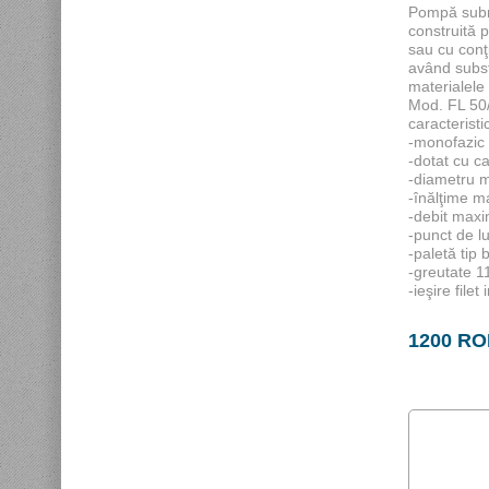
Pompă subm
construită 
sau cu conţi
având subst
materialele
Mod. FL 50
caracteristic
-monofazic 
-dotat cu c
-diametru m
-înălţime m
-debit max
-punct de l
-paletă tip 
-greutate 1
-ieşire filet
1200 R