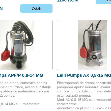
ON
Detalii
mps APF/P 0,8-14 MG
Lelli Pumps AX 0,8-15 M
ă de drenaj construită pentru
Electropompă de drenaj construită
pelor murdare, având substanţe
pomparea apelor murdare, având 
patibile cu materialele din care
chimice compatibile cu materialele
ată pompa.
este realizată pompa.
Mod. AX 0,8-15 MG cu urmatoarel
,8-14 MG cu urmatoarele
caracteristici:
i:
-monofazic cu plutitor 0,6kW - 230