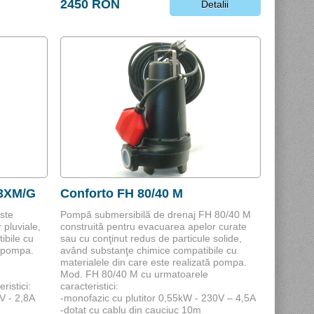
2450 RON
Detalii
3XM/G
Conforto FH 80/40 M
ste
Pompă submersibilă de drenaj FH 80/40 M
 pluviale,
construită pentru evacuarea apelor curate
ibile cu
sau cu conţinut redus de particule solide,
a pompa.
având substanţe chimice compatibile cu
materialele din care este realizată pompa.
Mod. FH 80/40 M cu urmatoarele
istici:
caracteristici:
V - 2,8A
-monofazic cu plutitor 0,55kW - 230V – 4,5A
-dotat cu cablu din cauciuc 10m