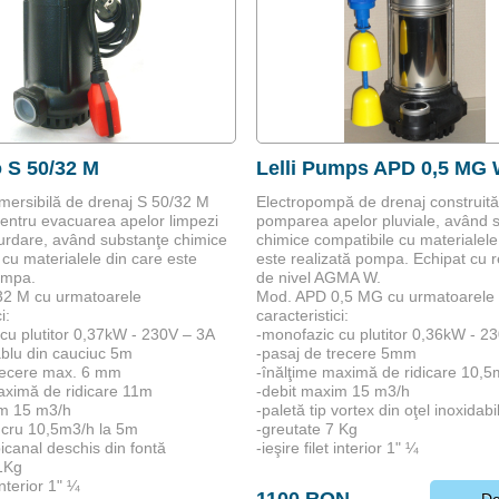
 S 50/32 M
Lelli Pumps APD 0,5 MG
ersibilă de drenaj S 50/32 M
Electropompă de drenaj construită
pentru evacuarea apelor limpezi
pomparea apelor pluviale, având 
urdare, având substanţe chimice
chimice compatibile cu materialele
 cu materialele din care este
este realizată pompa. Echipat cu r
ompa.
de nivel AGMA W.
32 M cu urmatoarele
Mod. APD 0,5 MG cu urmatoarele
i:
caracteristici:
cu plutitor 0,37kW - 230V – 3A
-monofazic cu plutitor 0,36kW - 2
ablu din cauciuc 5m
-pasaj de trecere 5mm
trecere max. 6 mm
-înălţime maximă de ridicare 10,5
aximă de ridicare 11m
-debit maxim 15 m3/h
im 15 m3/h
-paletă tip vortex din oţel inoxidabi
ucru 10,5m3/h la 5m
-greutate 7 Kg
bicanal deschis din fontă
-ieşire filet interior 1" ¼
1Kg
 interior 1" ¼
1100 RON
De