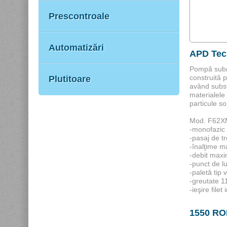
Prescontroale
Automatizări
APD Tec
Pompă subm
construită 
Plutitoare
având subst
materialele
particule s
Mod. F62XM 
-monofazic 
-pasaj de 
-înalţime m
-debit max
-punct de l
-paletă tip 
-greutate 1
-ieşire filet
1550 R