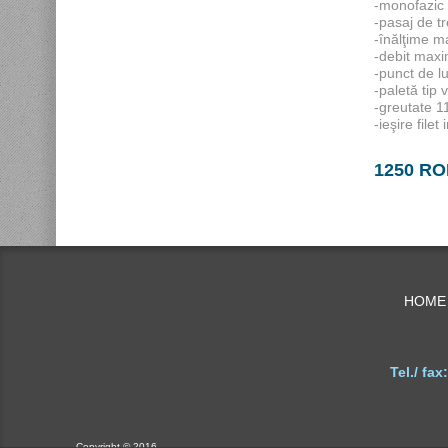
-monofazic 
-pasaj de 
-înălţime m
-debit max
-punct de l
-paletă tip 
-greutate 1
-ieşire filet
1250 R
HOME
Tel./ fax:
Copyright © 2016