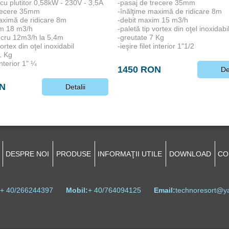
cu plutitor 0,58kW - 230V - 3,5A
-pasaj de trecere 35mm
trecere 35mm
-înălţime maximă de ridicare 8m
aximă de ridicare 8m
-debit maxim 15 m3/h
im 18 m3/h
-paletă tip vortex din oţel inoxidabi
ucru 12m3/h la 5,4m
-greutate 7 Kg
vortex din oţel inoxidabil
-ieşire filet interior 1"1/2
1 Kg
 interior 1" ¼
1450 RON
De
ON
Detalii
DESPRE NOI
PRODUSE
INFORMAŢII UTILE
DOWNLOAD
CO
+ 40/266244397
Mobil:
+ 40/764094125
Email:
technoresort@y