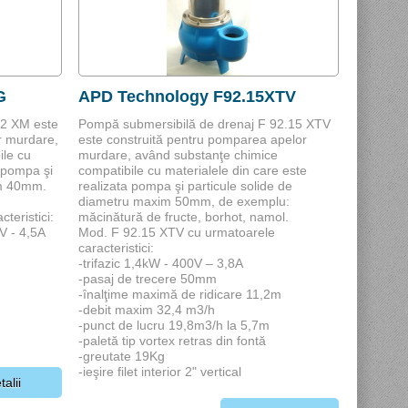
G
APD Technology F92.15XTV
82 XM este
Pompă submersibilă de drenaj F 92.15 XTV
r murdare,
este construită pentru pomparea apelor
ile cu
murdare, având substanţe chimice
a pompa şi
compatibile cu materialele din care este
im 40mm.
realizata pompa şi particule solide de
diametru maxim 50mm, de exemplu:
teristici:
măcinătură de fructe, borhot, namol.
V - 4,5A
Mod. F 92.15 XTV cu urmatoarele
caracteristici:
-trifazic 1,4kW - 400V – 3,8A
-pasaj de trecere 50mm
-înalţime maximă de ridicare 11,2m
-debit maxim 32,4 m3/h
-punct de lucru 19,8m3/h la 5,7m
-paletă tip vortex retras din fontă
-greutate 19Kg
-ieşire filet interior 2" vertical
talii