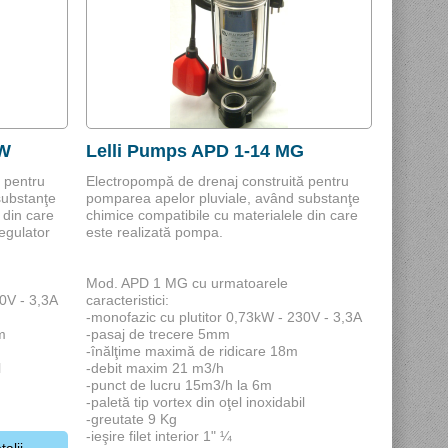
 W
Lelli Pumps APD 1-14 MG
 pentru
Electropompă de drenaj construită pentru
substanţe
pomparea apelor pluviale, având substanţe
 din care
chimice compatibile cu materialele din care
egulator
este realizată pompa.
Mod. APD 1 MG cu urmatoarele
30V - 3,3A
caracteristici:
-monofazic cu plutitor 0,73kW - 230V - 3,3A
m
-pasaj de trecere 5mm
-înălţime maximă de ridicare 18m
l
-debit maxim 21 m3/h
-punct de lucru 15m3/h la 6m
-paletă tip vortex din oţel inoxidabil
-greutate 9 Kg
-ieşire filet interior 1" ¼
talii