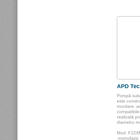
APD Tec
Pompă subm
este constr
murdare, a
compatibile
realizată p
diametru 
Mod. F22XMV
-monofazic 