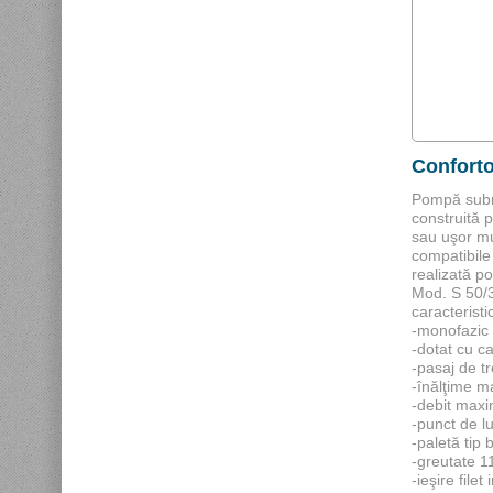
Conforto
Pompă subm
construită 
sau uşor m
compatibile
realizată p
Mod. S 50/
caracteristic
-monofazic 
-dotat cu c
-pasaj de 
-înălţime m
-debit max
-punct de l
-paletă tip 
-greutate 1
-ieşire filet