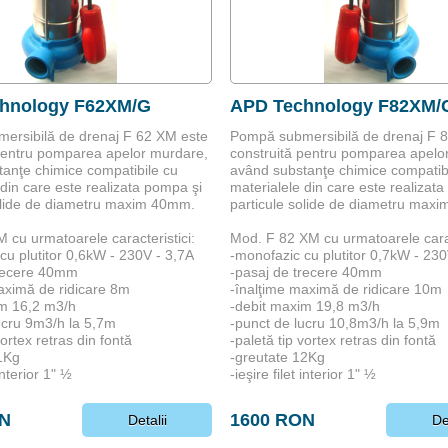
hnology F62XM/G
APD Technology F82XM/
ersibilă de drenaj F 62 XM este
Pompă submersibilă de drenaj F 
pentru pomparea apelor murdare,
construită pentru pomparea apelo
anţe chimice compatibile cu
având substanţe chimice compatib
 din care este realizata pompa şi
materialele din care este realizat
olide de diametru maxim 40mm.
particule solide de diametru max
cu urmatoarele caracteristici:
Mod. F 82 XM cu urmatoarele carac
cu plutitor 0,6kW - 230V - 3,7A
-monofazic cu plutitor 0,7kW - 230
trecere 40mm
-pasaj de trecere 40mm
aximă de ridicare 8m
-înalţime maximă de ridicare 10m
im 16,2 m3/h
-debit maxim 19,8 m3/h
ucru 9m3/h la 5,7m
-punct de lucru 10,8m3/h la 5,9m
vortex retras din fontă
-paletă tip vortex retras din fontă
1Kg
-greutate 12Kg
 interior 1" ½
-ieşire filet interior 1" ½
ON
1600 RON
Detalii
De