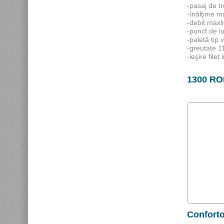
-pasaj de 
-înălţime m
-debit max
-punct de l
-paletă tip 
-greutate 1
-ieşire filet
1300 R
Conforto