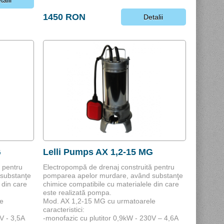
1450 RON
Detalii
G
Lelli Pumps AX 1,2-15 MG
 pentru
Electropompă de drenaj construită pentru
substanţe
pomparea apelor murdare, având substanţe
 din care
chimice compatibile cu materialele din care
este realizată pompa.
e
Mod. AX 1,2-15 MG cu urmatoarele
caracteristici:
V - 3,5A
-monofazic cu plutitor 0,9kW - 230V – 4,6A