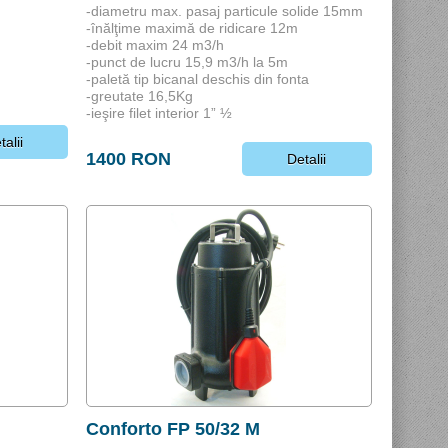
-diametru max. pasaj particule solide 15mm
-înălţime maximă de ridicare 12m
-debit maxim 24 m3/h
-punct de lucru 15,9 m3/h la 5m
-paletă tip bicanal deschis din fonta
-greutate 16,5Kg
-ieşire filet interior 1” ½
talii
1400 RON
Detalii
Conforto FP 50/32 M