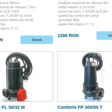
trecere 30mm
-înalţime maximă de ridicare 8m
aximă de ridicare 7,6m
-debit maxim 12,6 m3/h
im 12,6 m3/h
-punct de lucru 7,2m3/h la 5,4m
ucru 7,2m3/h la 4,6m
-paletă tip vortex din noryl
vortex retras din fontă
-greutate 8Kg
1Kg
-ieşire filet interior 1" ¼
 interior 1" ¼
1280 RON
De
ON
Detalii
 FL 50/32 M
Conforto FP 300/50 T