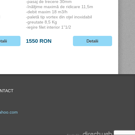
-pasaj de trecere 30mm
-înălţime maximă de ridicare 11,5m
-debit maxim 18 m3/h
l
-paletă tip vortex din oţel inoxidabil
-greutate 8,5 Kg
-ieşire filet interior 1"1/2
1550 RON
talii
Detalii
NTACT
ahoo.com