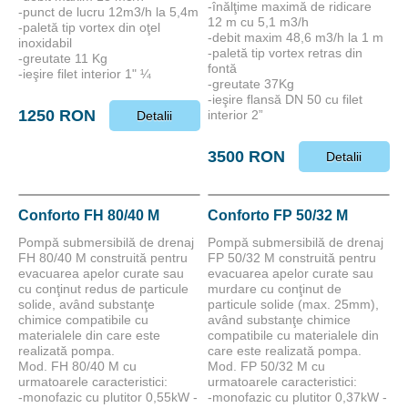
-înălţime maximă de ridicare
-punct de lucru 12m3/h la 5,4m
12 m cu 5,1 m3/h
-paletă tip vortex din oţel
-debit maxim 48,6 m3/h la 1 m
inoxidabil
-paletă tip vortex retras din
-greutate 11 Kg
fontă
-ieşire filet interior 1" ¼
-greutate 37Kg
-ieşire flansă DN 50 cu filet
1250 RON
interior 2”
Detalii
3500 RON
Detalii
Conforto FH 80/40 M
Conforto FP 50/32 M
Pompă submersibilă de drenaj
Pompă submersibilă de drenaj
FH 80/40 M construită pentru
FP 50/32 M construită pentru
evacuarea apelor curate sau
evacuarea apelor curate sau
cu conţinut redus de particule
murdare cu conţinut de
solide, având substanţe
particule solide (max. 25mm),
chimice compatibile cu
având substanţe chimice
materialele din care este
compatibile cu materialele din
realizată pompa.
care este realizată pompa.
Mod. FH 80/40 M cu
Mod. FP 50/32 M cu
urmatoarele caracteristici:
urmatoarele caracteristici:
-monofazic cu plutitor 0,55kW -
-monofazic cu plutitor 0,37kW -