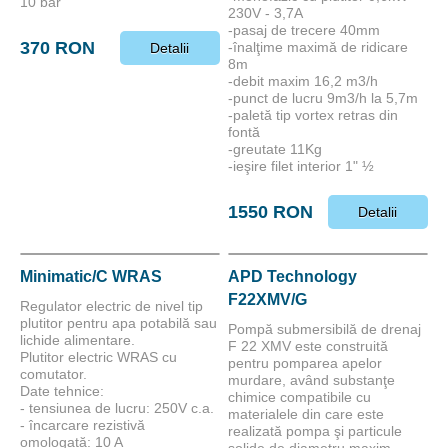
10 bar
230V - 3,7A
-pasaj de trecere 40mm
370 RON
-înalţime maximă de ridicare
Detalii
8m
-debit maxim 16,2 m3/h
-punct de lucru 9m3/h la 5,7m
-paletă tip vortex retras din
fontă
-greutate 11Kg
-ieşire filet interior 1" ½
1550 RON
Detalii
Minimatic/C WRAS
APD Technology
F22XMV/G
Regulator electric de nivel tip
plutitor pentru apa potabilă sau
Pompă submersibilă de drenaj
lichide alimentare.
F 22 XMV este construită
Plutitor electric WRAS cu
pentru pomparea apelor
comutator.
murdare, având substanţe
Date tehnice:
chimice compatibile cu
- tensiunea de lucru: 250V c.a.
materialele din care este
- încarcare rezistivă
realizată pompa şi particule
omologată: 10 A