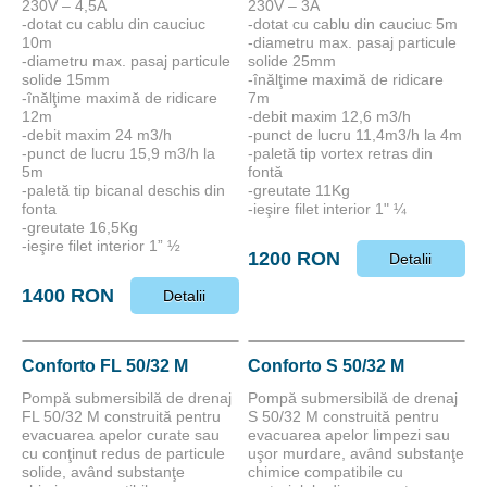
230V – 4,5A
230V – 3A
-dotat cu cablu din cauciuc
-dotat cu cablu din cauciuc 5m
10m
-diametru max. pasaj particule
-diametru max. pasaj particule
solide 25mm
solide 15mm
-înălţime maximă de ridicare
-înălţime maximă de ridicare
7m
12m
-debit maxim 12,6 m3/h
-debit maxim 24 m3/h
-punct de lucru 11,4m3/h la 4m
-punct de lucru 15,9 m3/h la
-paletă tip vortex retras din
5m
fontă
-paletă tip bicanal deschis din
-greutate 11Kg
fonta
-ieşire filet interior 1" ¼
-greutate 16,5Kg
-ieşire filet interior 1” ½
1200 RON
Detalii
1400 RON
Detalii
Conforto FL 50/32 M
Conforto S 50/32 M
Pompă submersibilă de drenaj
Pompă submersibilă de drenaj
FL 50/32 M construită pentru
S 50/32 M construită pentru
evacuarea apelor curate sau
evacuarea apelor limpezi sau
cu conţinut redus de particule
uşor murdare, având substanţe
solide, având substanţe
chimice compatibile cu