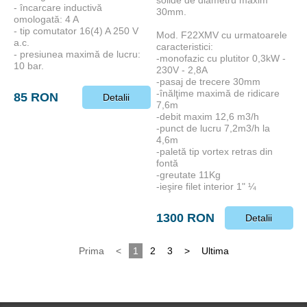
solide de diametru maxim
- încarcare inductivă
30mm.
omologată: 4 A
- tip comutator 16(4) A 250 V
Mod. F22XMV cu urmatoarele
a.c.
caracteristici:
- presiunea maximă de lucru:
-monofazic cu plutitor 0,3kW -
10 bar.
230V - 2,8A
-pasaj de trecere 30mm
-înălţime maximă de ridicare
85 RON
Detalii
7,6m
-debit maxim 12,6 m3/h
-punct de lucru 7,2m3/h la
4,6m
-paletă tip vortex retras din
fontă
-greutate 11Kg
-ieşire filet interior 1" ¼
1300 RON
Detalii
Prima
<
1
2
3
>
Ultima