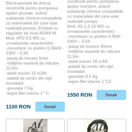
construită pentru pomparea
Electropompă de drenaj
apelor murdare, având
construită pentru pomparea
Plutitoare
substanţe chimice compatibile
apelor pluviale, având
cu materialele din care este
substanţe chimice compatibile
realizată pompa.
cu materialele din care este
Mod. AX 1,2-15 MG cu
realizată pompa. Echipat cu
urmatoarele caracteristici:
regulator de nivel AGMA W.
-monofazic cu plutitor 0,9kW -
Mod. APD 0,5 MG cu
230V – 4,6A
urmatoarele caracteristici:
-pasaj de trecere 30mm
-monofazic cu plutitor 0,36kW -
-înălţime maximă de ridicare
230V - 3,3A
11,5m
-pasaj de trecere 5mm
-debit maxim 18 m3/h
-înălţime maximă de ridicare
-paletă tip vortex din oţel
10,5m
inoxidabil
-debit maxim 15 m3/h
-greutate 8,5 Kg
-paletă tip vortex din oţel
-ieşire filet interior 1"1/2
inoxidabil
-greutate 7 Kg
-ieşire filet interior 1" ¼
1550 RON
Detalii
1100 RON
Detalii