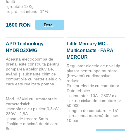
fontă
-greutate 12Kg
-ieşire filet interior 1" ½
1600 RON
Detalii
APD Technology
Little Mercury MC -
HYDRO3XM/G
Multicontacts - FARA
MERCUR
Aceasta electropompa de
drenaj este construita pentru
Regulator electric de nivel tip
pomparea apelor pluviale,
plutitor pentru ape murdare
având şi substanţe chimice
(brevetat) cu dimensiuni
compatibile cu materialele din
reduse.
care este realizata pompa.
Plutitor electric cu comutator.
Date tehnice:
- comutator: 10A - 250V c.a.
Mod. H3XM cu urmatoarele
- nr. de cicluri de comutare: >
caracteristici:
50.000
-monofazic cu plutitor 0,3kW -
- unghiu de comutare: ± 15˚
230V - 2,8A
- presiunea maximă de lucru:
-pasaj de trecere 5mm
10 bar.
-înalţime maximă de ridicare
8m