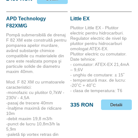
APD Technology
Little EX
F82XM/G
Plutitor Little EX - Plutitor
electric pentru hidrocarburi.
Pompă submersibilă de drenaj
Regulator electric de nivel tip
F 82 XM este construită pentru
plutitor pentru hidrocarburi
pomparea apelor murdare,
omologat ATEX-EX.
având substanţe chimice
Plutitor electric cu comutator.
compatibile cu materialele din
Date tehnice:
care este realizata pompa şi
- comutator: ATEX-EX 21,4mA
particule solide de diametru
– 9,6V
maxim 40mm.
- unghiu de comutare: ± 15˚
- temperatură max. de lucru:
Mod. F 82 XM cu urmatoarele
-20˚C + 40˚C
caracteristici:
- clasa de temperatura: T6
-monofazic cu plutitor 0,7kW -
230V - 4,5A
-pasaj de trecere 40mm
335 RON
Detalii
-înalţime maximă de ridicare
10m
-debit maxim 19,8 m3/h
-punct de lucru 10,8m3/h la
5,9m
-paletă tip vortex retras din