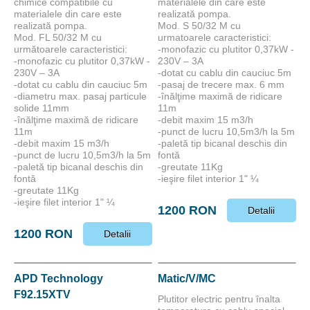
chimice compatibile cu
materialele din care este
materialele din care este
realizată pompa.
realizată pompa.
Mod. S 50/32 M cu
Mod. FL 50/32 M cu
urmatoarele caracteristici:
următoarele caracteristici:
-monofazic cu plutitor 0,37kW -
-monofazic cu plutitor 0,37kW -
230V – 3A
230V – 3A
-dotat cu cablu din cauciuc 5m
-dotat cu cablu din cauciuc 5m
-pasaj de trecere max. 6 mm
-diametru max. pasaj particule
-înălţime maximă de ridicare
solide 11mm
11m
-înălţime maximă de ridicare
-debit maxim 15 m3/h
11m
-punct de lucru 10,5m3/h la 5m
-debit maxim 15 m3/h
-paletă tip bicanal deschis din
-punct de lucru 10,5m3/h la 5m
fontă
-paletă tip bicanal deschis din
-greutate 11Kg
fontă
-ieşire filet interior 1" ¼
-greutate 11Kg
-ieşire filet interior 1" ¼
1200 RON
Detalii
1200 RON
Detalii
APD Technology
Matic/V/MC
F92.15XTV
Plutitor electric pentru înalta