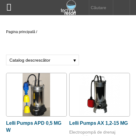


Pompe submersibile
HOME
Pagina principală
/
Pompe de drenaj
DESPRE NOI
Electropompe
Catalog descrescător
▼
PRODUSE
Catalog crescător
Hidrofoare
Nume crescător
INFORMAŢII UTILE
Nume descrescător
Pompe speciale
Preţ descrecător
DOWNLOAD
Preţ crescător
Prescontroale
CONTACT
Lelli Pumps APD 0,5 MG
Lelli Pumps AX 1,2-15 MG
Automatizări
W
Electropompă de drenaj