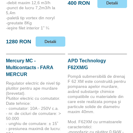
400 RON
-debit maxim 12,6 m3/h
Detalii
-punct de lucru 7,2m3/h la
5,4m
-paletă tip vortex din noryl
-greutate 8Kg
-ieşire filet interior 1" ¼
1280 RON
Detalii
Mercury MC -
APD Technology
Multicontacts - FARA
F62XM/G
MERCUR
Pompă submersibilă de drenaj
F 62 XM este construită pentru
Regulator electric de nivel tip
pomparea apelor murdare,
plutitor pentru ape murdare
având substanţe chimice
(brevetat).
compatibile cu materialele din
Plutitor electric cu comutator.
care este realizata pompa şi
Date tehnice:
particule solide de diametru
- comutator: 10A - 250V c.a.
maxim 40mm.
- nr. de cicluri de comutare: >
50.000
Mod. F62XM cu urmatoarele
- unghiu de comutare: ± 15˚
caracteristici:
- presiunea maximă de lucru:
-monofazic cu plutitor 0,6kW -