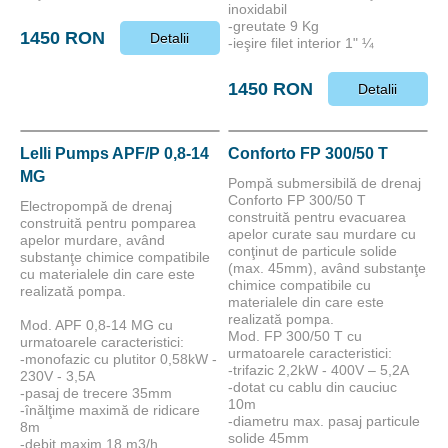
inoxidabil
-greutate 9 Kg
1450 RON
Detalii
-ieşire filet interior 1" ¼
1450 RON
Detalii
Lelli Pumps APF/P 0,8-14
Conforto FP 300/50 T
MG
Pompă submersibilă de drenaj
Conforto FP 300/50 T
Electropompă de drenaj
construită pentru evacuarea
construită pentru pomparea
apelor curate sau murdare cu
apelor murdare, având
conţinut de particule solide
substanţe chimice compatibile
(max. 45mm), având substanţe
cu materialele din care este
chimice compatibile cu
realizată pompa.
materialele din care este
realizată pompa.
Mod. APF 0,8-14 MG cu
Mod. FP 300/50 T cu
urmatoarele caracteristici:
urmatoarele caracteristici:
-monofazic cu plutitor 0,58kW -
-trifazic 2,2kW - 400V – 5,2A
230V - 3,5A
-dotat cu cablu din cauciuc
-pasaj de trecere 35mm
10m
-înălţime maximă de ridicare
-diametru max. pasaj particule
8m
solide 45mm
-debit maxim 18 m3/h