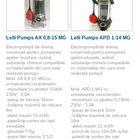
Lelli Pumps AX 0,8-15 MG
Lelli Pumps APD 1-14 MG
Electropompă de drenaj
Electropompă de drenaj
construită pentru pomparea
construită pentru pomparea
apelor murdare, având
apelor pluviale, având
substanţe chimice compatibile
substanţe chimice compatibile
cu materialele din care este
cu materialele din care este
realizată pompa.
realizată pompa.
Mod. AX 0,8-15 MG cu
urmatoarele caracteristici:
-monofazic cu plutitor 0,6kW -
Mod. APD 1 MG cu
230V - 3,5A
urmatoarele caracteristici:
-pasaj de trecere 35mm
-monofazic cu plutitor 0,73kW -
-înălţime maximă de ridicare
230V - 3,3A
8m
-pasaj de trecere 5mm
-debit maxim 15 m3/h
-înălţime maximă de ridicare
-paletă tip vortex din oţel
18m
inoxidabil
-debit maxim 21 m3/h
-greutate 7 Kg
-punct de lucru 15m3/h la 6m
-ieşire filet interior 1"1/2
-paletă tip vortex din oţel