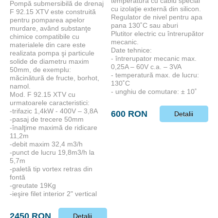
temperatura cu cablu special
Pompă submersibilă de drenaj
cu izolaţie externă din silicon.
F 92.15 XTV este construită
Regulator de nivel pentru apa
pentru pomparea apelor
pana 130˚C sau aburi
murdare, având substanţe
Plutitor electric cu întrerupător
chimice compatibile cu
mecanic.
materialele din care este
Date tehnice:
realizata pompa şi particule
- întrerupator mecanic max.
solide de diametru maxim
0,25A – 60V c.a. – 3VA
50mm, de exemplu:
- temperatură max. de lucru:
măcinătură de fructe, borhot,
130˚C
namol.
- unghiu de comutare: ± 10˚
Mod. F 92.15 XTV cu
urmatoarele caracteristici:
-trifazic 1,4kW - 400V – 3,8A
600 RON
Detalii
-pasaj de trecere 50mm
-înalţime maximă de ridicare
11,2m
-debit maxim 32,4 m3/h
-punct de lucru 19,8m3/h la
5,7m
-paletă tip vortex retras din
fontă
-greutate 19Kg
-ieşire filet interior 2" vertical
2450 RON
Detalii