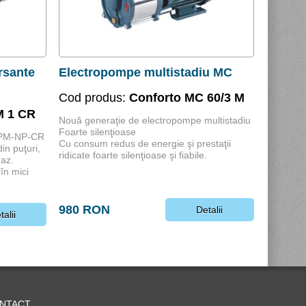
rsante
Electropompe multistadiu MC
Cod produs:
Conforto MC 60/3 M
M 1 CR
Nouă generaţie de electropompe multistadiu
Foarte silenţioase
NPM-NP-CR
Cu consum redus de energie şi prestaţii
in puţuri,
ridicate foarte silenţioase şi fiabile.
gaz.
 în mici
980 RON
Detalii
talii
NTACT