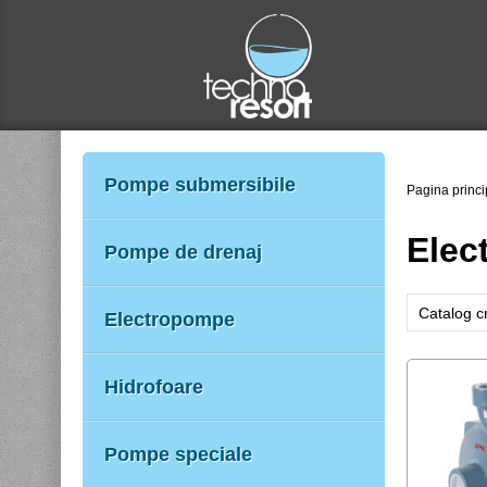
Pompe submersibile
Pagina princi
Elec
Pompe de drenaj
Catalog c
Electropompe
Catalog d
Nume cre
Hidrofoare
Nume des
Preţ desc
Pompe speciale
Preţ cres