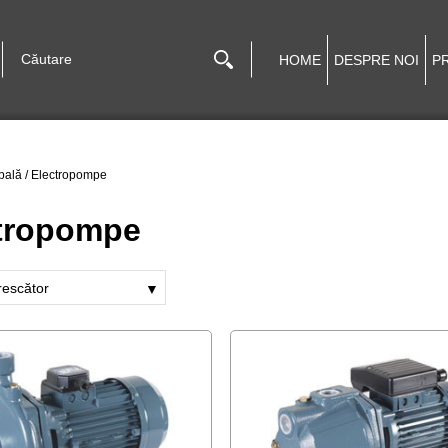
HOME
DESPRE NOI
P
pală
/
Electropompe
tropompe
rescător
▼
escrescător
scător
crescător
recător
cător