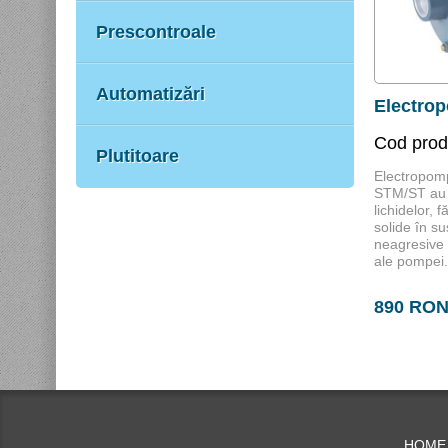
Prescontroale
Automatizări
Electrop
Cod pro
Plutitoare
Electropomp
STM/ST au 
lichidelor, 
solide în su
neagresive
ale pompei.
890 RO
HOME