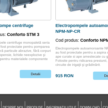
ompe centrifuge
Electropompele autoamo
NPM-NP-CR
dus:
Conforto STM 3
Cod produs:
Conforto NP
ele centrifuge monopaletă seria
fost proiectate pentru pomparea
Electropompele autoamorsante 
fără particule abrazive, fără corpuri
au fost proiectate pentru a aspira d
spensie, lichide neexplozive şi
ape curate si ape amestecate cu 
 pentru materialele componente
Folosite pentru ridicarea presiunii,
circuite de irigaţii şi grădinărit.
N
Detalii
915 RON
De
DESPRE NOI
PRODUSE
INFORMAŢII UTILE
DOWNLOAD
CO